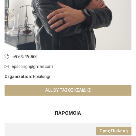
6997549088
epsilongr@gmail.com
Organization:
Epsilongr
ALL BY ΤΆΣΟΣ ΚΕΛΊΔΗΣ
ΠΑΡΌΜΟΙΑ
Προς Πώληση