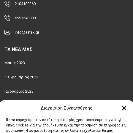
2104100260
6997549088
info@astak.gr
ΤΑ ΝΕΑ ΜΑΣ
Μάιος 2023
Φεβρουάριος 2023
Ιανουάριος 2023
Διαχείριση Συγκατάθεσης
ΧΑΡΑΚΤΗΡΙΣΤΙΚΆ
Για να παρέχουμε την καλύτερη εμπειρία, χρησιμοποιούμε τεχνολογίες
PARKING
WC
ΑΝΑΚΑΙΝΙΣΜΈΝΟ
ΑΠΟΘΉΚΗ
όπως cookies για την αποθήκευση ή/και την πρόσβαση σε πληροφορίες
συσκευών. Η συγκατάθεση για τις εν λόγω τεχνολογίες θα μας