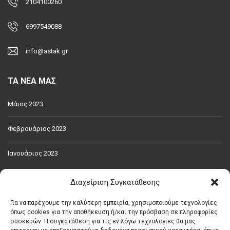
2104100260
6997549088
info@astak.gr
ΤΑ ΝΕΑ ΜΑΣ
Μάιος 2023
Φεβρουάριος 2023
Ιανουάριος 2023
Διαχείριση Συγκατάθεσης
ΧΑΡΑΚΤΗΡΙΣΤΙΚΆ
Για να παρέχουμε την καλύτερη εμπειρία, χρησιμοποιούμε τεχνολογίες
PARKING
WC
ΑΝΑΚΑΙΝΙΣΜΈΝΟ
ΑΠΟΘΉΚΗ
όπως cookies για την αποθήκευση ή/και την πρόσβαση σε πληροφορίες
συσκευών. Η συγκατάθεση για τις εν λόγω τεχνολογίες θα μας
ΑΥΤΌΝΟΜΗ ΘΈΡΜΑΝΣΗ
ΒΑΜΜΈΝΟ
ΕΞΟΠΛΙΣΜΈΝΟ