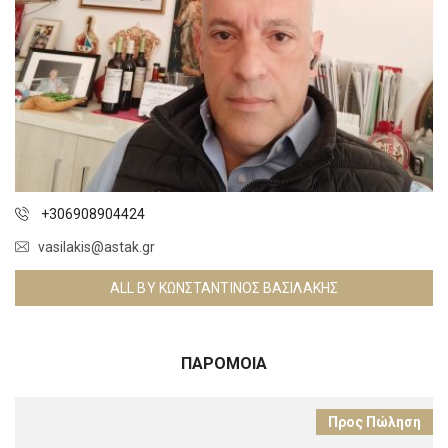
+306908904424
vasilakis@astak.gr
ALL BY ΚΩΝΣΤΑΝΤΊΝΟΣ ΒΑΣΙΛΆΚΗΣ
ΠΑΡΌΜΟΙΑ
Προς Πώληση